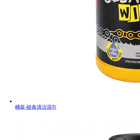
桶装-链条清洁湿巾