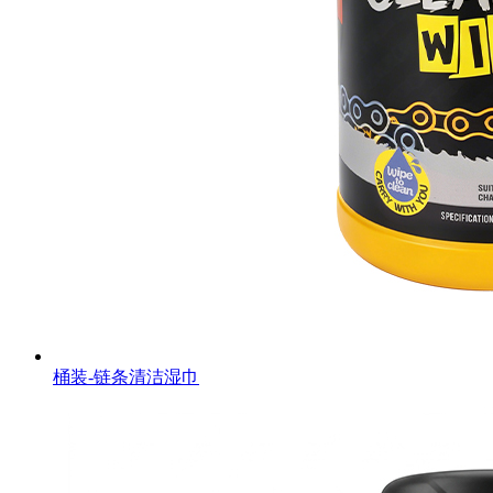
桶装-链条清洁湿巾