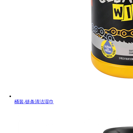
桶装-链条清洁湿巾