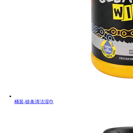
桶装-链条清洁湿巾