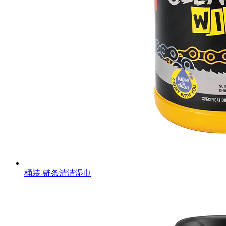
桶装-链条清洁湿巾