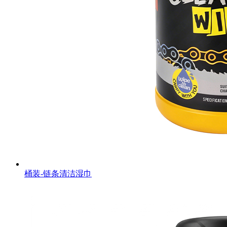
桶装-链条清洁湿巾